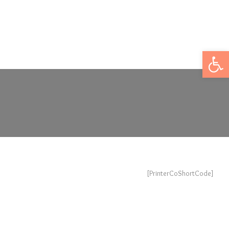
Open toolbar
[PrinterCoShortCode]