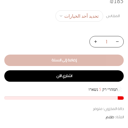
₪
185
المقاس
إضافة إلى السلة
اشتري الان
תמהרי רק
5
נשארו
حالة المخزون:
متوفر
الفئة:
طقم