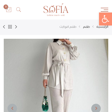
0
Open toolbar
الرئيسية
طقم
طقم افوايت