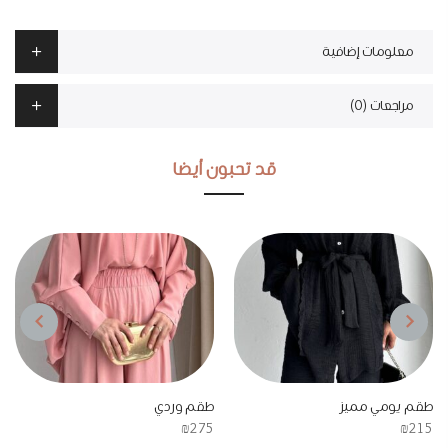
معلومات إضافية
مراجعات (0)
قد تحبون أيضا
NEXT
PREVIOUS
طقم يومي مميز
طقم وردي
₪
275
₪
215