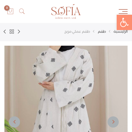
0
Open toolbar
الرئيسية
طقم
طقم عملي مريح