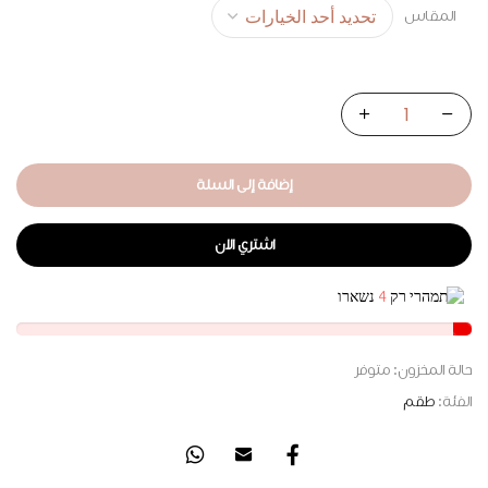
المقاس
إضافة إلى السلة
اشتري الان
תמהרי רק
4
נשארו
حالة المخزون:
متوفر
الفئة:
طقم