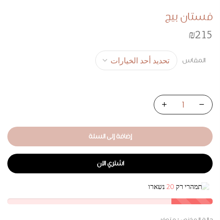
فستان بيج
₪
215
المقاس
إضافة إلى السلة
اشتري الان
תמהרי רק
20
נשארו