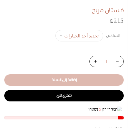
فستان مريح
₪
215
المقاس
إضافة إلى السلة
اشتري الان
תמהרי רק
5
נשארו